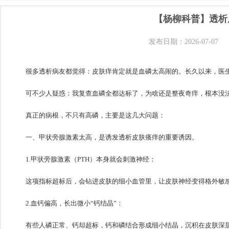
【杨柳科普】透析
发布日期：2026-07-07
很多透析病友都觉得：皮肤痒肯定就是血磷太高闹的。长久以来，医
可不少人疑惑：我复查血磷全都达标了，为啥还是整夜奇痒，根本没
真正的病根，不只有高磷，主要是这几大问题：
一、甲状旁腺激素太高，是诱发透析皮肤瘙痒的重要诱因。
1.甲状旁腺激素（PTH）本身就会刺激神经：
这项指标超标后，会钻进皮肤的细小血管里，让皮肤神经变得格外敏
2.血钙偏高，长出微小“钙结晶”：
有些人磷正常、钙却超标，钙和磷结合形成细小结晶，沉积在皮肤深