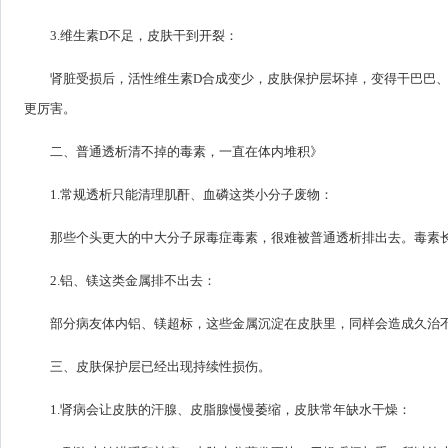
3.维生素D不足，皮肤干到开裂：
肾脏受损后，活性维生素D合成变少，皮肤保护层坏掉，变得干巴巴
更厉害。
二、普通透析清不掉的毒素，一直在体内堆积》
1.常规透析只能清理肌酐、血磷这类小分子废物：
那些个头更大的中大分子尿毒症毒素，很难被普通透析排出去。毒素
2.铝、镁这类金属排不出去：
部分病友体内铝、镁超标，这些金属沉淀在皮肤里，同样会造成久治
三、皮肤保护层已经出现持续性损伤。
1.肾病会让皮肤的汗腺、皮脂腺慢慢萎缩，皮肤常年缺水干燥：