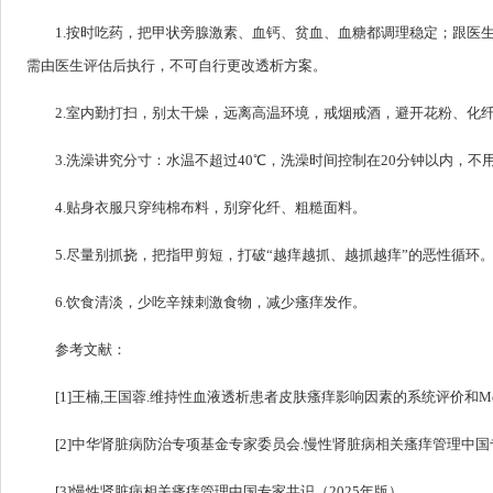
1.按时吃药，把甲状旁腺激素、血钙、贫血、血糖都调理稳定；跟医
需由医生评估后执行，不可自行更改透析方案。
2.室内勤打扫，别太干燥，远离高温环境，戒烟戒酒，避开花粉、化
3.洗澡讲究分寸：水温不超过40℃，洗澡时间控制在20分钟以内，
4.贴身衣服只穿纯棉布料，别穿化纤、粗糙面料。
5.尽量别抓挠，把指甲剪短，打破“越痒越抓、越抓越痒”的恶性循环
6.饮食清淡，少吃辛辣刺激食物，减少瘙痒发作。
参考文献：
[1]王楠,王国蓉.维持性血液透析患者皮肤瘙痒影响因素的系统评价和Meta分
[2]中华肾脏病防治专项基金专家委员会.慢性肾脏病相关瘙痒管理中国专家共识
[3]慢性肾脏病相关瘙痒管理中国专家共识（2025年版）