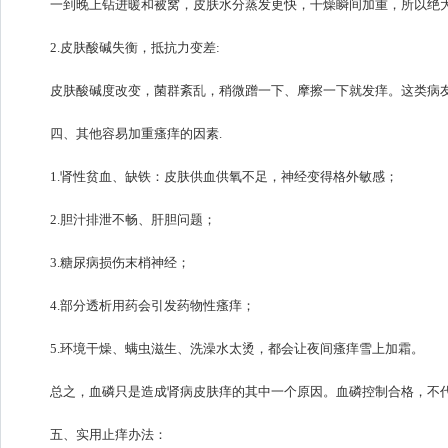
一到晚上钻进暖和被窝，皮肤水分蒸发更快，干燥瞬间加重，所以绝
2.皮肤酸碱失衡，抵抗力变差:
皮肤酸碱度改变，菌群紊乱，稍微蹭一下、摩擦一下就发痒。这类病
四、其他容易加重瘙痒的因素.
1.肾性贫血、缺铁：皮肤供血供氧不足，神经变得格外敏感；
2.胆汁排泄不畅、肝胆问题；
3.糖尿病损伤末梢神经；
4.部分透析用药会引发药物性瘙痒；
5.环境干燥、螨虫滋生、洗澡水太烫，都会让夜间瘙痒雪上加霜。
总之，血磷只是造成肾病皮肤痒的其中一个原因。血磷控制合格，不
五、实用止痒办法：