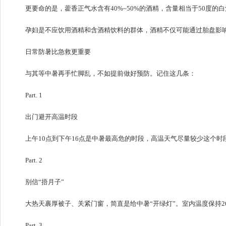
更要命的是，藿香正气水含有40%~50%的酒精，含量相当于50度的
孕妇是不应饮用酒精和含酒精饮料的群体，酒精不仅可能通过胎盘影
日常防暑比急救更重要
与其等中暑再手忙脚乱，不如提前做好预防。记住这几条：
Part. 1
出门避开高温时段
上午10点到下午16点是中暑最高危的时段，高温天气尽量较少这个时
Part. 2
别信“捂月子”
大热天裹厚被子、关紧门窗，简直是给中暑“开绿灯”。室内温度保持2
Part. 3