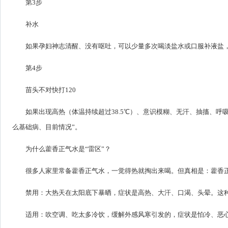
第3步
补水
如果孕妇神志清醒、没有呕吐，可以少量多次喝淡盐水或口服补液盐
第4步
苗头不对快打120
如果出现高热（体温持续超过38.5℃）、意识模糊、无汗、抽搐、呼
么基础病、目前情况”。
为什么藿香正气水是“雷区”？
很多人家里常备藿香正气水，一觉得热就掏出来喝。但真相是：藿香
禁用：大热天在太阳底下暴晒，症状是高热、大汗、口渴、头晕。这
适用：吹空调、吃太多冷饮，缓解外感风寒引发的，症状是怕冷、恶