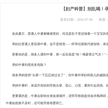
【妇产科普】别乱喝！孕
发布日期：2026-07-06
来源
炎炎夏日，普通人中暑都够难受的，何况是肚子里还揣着一个宝宝的
孕妇比普通人更容易中暑。这不是错觉——怀孕后新陈代谢加快，体
更要命的是，很多人遇到中暑，第一反应就是“快！喝藿香正气水！”
孕妇中暑到底有多危险？
很多孕妈觉得“头晕一下忍忍就过去了”，但中暑对孕妇和胎儿的威胁
孕妈中暑时，体温升高轻则导致头晕、恶心、心慌，重则引起高热、
更要紧的是，中暑会影响全身血液循环，进而导致胎盘供血供氧障碍
中暑如抢救不及时，还可能导致母婴双亡。