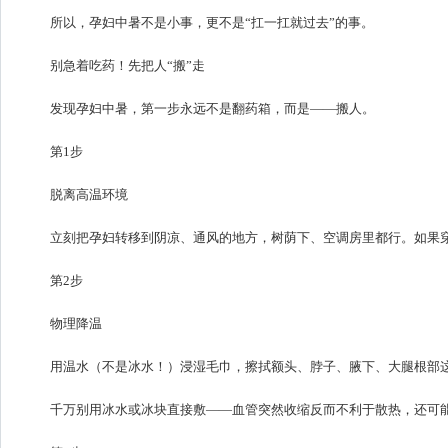
所以，孕妇中暑不是小事，更不是“扛一扛就过去”的事。
别急着吃药！先把人“搬”走
发现孕妇中暑，第一步永远不是翻药箱，而是——搬人。
第1步
脱离高温环境
立刻把孕妇转移到阴凉、通风的地方，树荫下、空调房里都行。如果
第2步
物理降温
用温水（不是冰水！）浸湿毛巾，擦拭额头、脖子、腋下、大腿根部
千万别用冰水或冰块直接敷——血管突然收缩反而不利于散热，还可