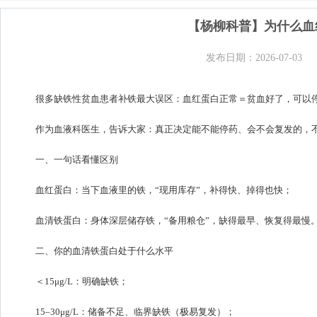
【杨柳科普】为什么血
发布日期：2026-07-03
很多缺铁性贫血患者补铁最大误区：血红蛋白正常＝贫血好了，可以
作为血液科医生，告诉大家：真正决定能不能停药、会不会复发的，
一、一句话看懂区别
血红蛋白：当下血液里的铁，“现用库存”，补得快、掉得也快；
血清铁蛋白：身体深层储存铁，“备用粮仓”，缺得最早、恢复得最慢
二、你的血清铁蛋白处于什么水平
＜15μg/L：明确缺铁；
15–30μg/L：储备不足、临界缺铁（极易复发）；