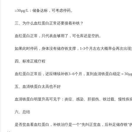
≥30μg/L：储备达标，可考虑停药。
三、为什么血红蛋白正常还要接着补铁？
血红蛋白正常，只代表血够用了，可仓库还是空的。
如果此时停药，身体没有储存铁支撑，1-3个月左右大概率会再次出现
四、标准正规疗程
血红蛋白正常后，还应继续补铁3–6个月，直到血清铁蛋白稳定＞30μg
五、血清铁蛋白太高也不好
血清铁蛋白明显升高可见于：炎症、感染、肝损伤、铁过载、慢性疾
六、总结
是否贫血看血红蛋白，补铁治疗是一个“先纠正贫血，后补足储存铁”