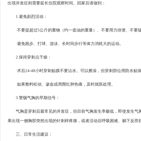
出现并发症则需要延长住院观察时间。回家后请做到：
1.避免剧烈活动：
·不要提超过5公斤的重物（约一壶油的重量）、不要用力排便、不要
·避免跑步、打球、游泳、长时间步行等体力消耗大的运动。
2.保持穿刺点干燥：
·术后24-48小时穿刺贴膜不要沾水。可以擦澡，但穿刺部位用防水贴
·如果敷料松动、渗血或周围红肿热痛，及时就医处理。
3.警惕气胸的早期信号：
气胸是穿刺后最常见的并发症，但目前气胸发生率极低，即使发生气胸
果出现一侧胸部突然出现的针刺样疼痛，或者活动后呼吸困难、躺下反而
三、日常生活建议：