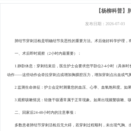
【杨柳科普】
发布日期：2026-07-03
肺结节穿刺活检是明确结节良恶性的重要方法。术后做好科学护理，
一、术后即时观察（2小时内最重要）：
1.静卧休息：穿刺结束后，医生护士会要求您平卧位2-4小时（具
动作——这些动作会牵拉穿刺点或增加胸膜腔压力，增加穿刺点出血或气
2.监测生命体征：护士会定时测量您的血压、心率、血氧饱和度。如
3.观察咳嗽情况：轻微干咳通常属于正常现象。如果出现频繁咳嗽、
二、回家后24-48小时内的注意事项：
多数患者肺结节穿刺活检后无大碍，若穿刺过程顺利，未出现气胸、出