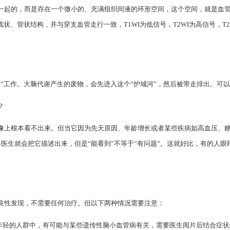
的，而是存在一个微小的、充满组织间液的环形空间，这个空间，就是血管周围间隙
、管状结构，并与穿支血管走行一致，T1WI为低信号，T2WI为高信号，T2 F
理”工作。大脑代谢产生的废物，会先进入这个“护城河”，然后被带走排出。可
？
像上根本看不出来。但当它因为先天原因、年龄增长或者某些疾病如高血压、糖
医生就会把它描述出来，但是“能看到”不等于“有问题”。这就好比，有的人
良性发现，不需要任何治疗。但以下两种情况需要注意：
在年轻的人群中，有可能与某些遗传性脑小血管病有关，需要医生阅片后结合症