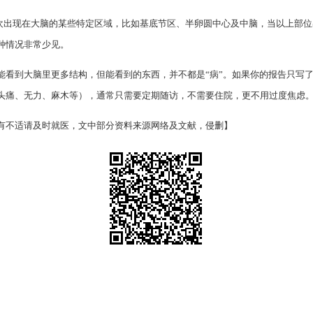
喜欢出现在大脑的某些特定区域，比如基底节区、半卵圆中心及中脑，当以上部
种情况非常少见。
能看到大脑里更多结构，但能看到的东西，并不都是“病”。如果你的报告只写了
头痛、无力、麻木等），通常只需要定期随访，不需要住院，更不用过度焦虑
有不适请及时就医，文中部分资料来源网络及文献，侵删】