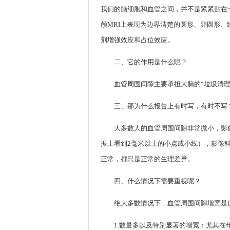
我们的脑细胞和血管之间，并不是紧紧贴在一起
颅MRI上表现为边界清楚的圆形、卵圆形、线状
剂增强效应和占位效应。
二、它的作用是什么呢？
血管周围间隙主要承担大脑的“垃圾清
三、那为什么报告上有时写，有时不写
大多数人的血管周围间隙非常微小，影
振上看到2毫米以上的小点或小线），影像科
正常，都只是正常的生理差异。
四、什么情况下需要重视呢？
绝大多数情况下，血管周围间隙增宽是
1.数量多以及特别显著的增宽：尤其