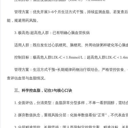
管理方案：优先开展3~6个月生活方式干预，持续监测血脂。若复查
能，规避用药风险。
3. 极高危/超高危人群：已有明确心脑血管疾病
适用人群：既往发生过心肌梗死、脑梗死、外周动脉粥样硬化等心脑
控制目标：极高危人群LDL-C＜1.8mmol/L；超高危人群LDL-C＜1.4mm
管理方案：生活方式干预+长期规律药物治疗双结合。严格管控饮食
查评估血管与血脂情况。
三、科学控血脂，记住3句核心口诀
1. 全面评估，分清类型：血脂异常分型多样，不单一看胆固醇，需
2. 摒弃数值执念，重视风险分层：化验单数值看似“正常”，不代表
3. 分层精准管控，长期坚持：因人而异制定控脂方案，精准达标、