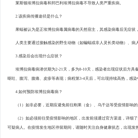
莱斯顿埃博拉病毒和邦巴利埃博拉病毒不导致人类严重疾病。
2.该疾病传播途径是什么？
果蝠被认为是正埃博拉病毒属病毒的天然宿主，其感染病毒后无症状
人类主要通过接触感染的野生动物（如蝙蝠或非人灵长类动物）、病
3.感染后会出现什么症状？
埃博拉病毒病潜伏期为2-21天，多为8-10天，感染者出现症状后
呕吐、腹泻、腹痛、皮疹等表现；病程第3-4天后，可出现持续高热，感
4.如何预防埃博拉病毒病？
（1）如非必要，近期应避免前往刚果（金）、乌干达等受疫情影响的
（2）如必须前往受疫情影响的地区，出发前须通过官方渠道，详细
可疑病人。在疫情发生地区停留期间，请随时关注自身健康状态，出现发