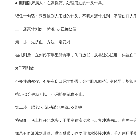
4. 照顾卧床病人：在家换药、处理用过的针头针具。
记住一句话：只要被别人用过的针头、不明来源针扎到，不管伤口大
二、居家针刺伤，标准5步正确处理
第一步：先挤血，方法一定要对
被扎到后，立刻停下手里所有事，伤口放低，从靠近心脏那一头往伤
❌千万别做：
不要使劲死捏、不要在伤口原地乱揉，会把脏东西挤进身体里，增加
挤1～2分钟就可以，不用挤到流血不止。
第二步：肥皂水+流动清水冲洗3-5分钟
挤完血，马上打开水龙头，用肥皂在流动水下反复冲洗伤口。多冲一
如果有血液溅到眼睛、嘴巴黏膜，也要用清水慢慢冲洗，千万别用手