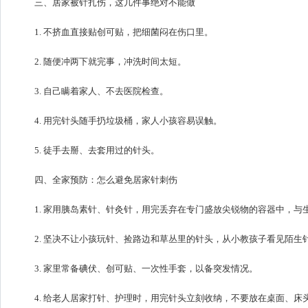
三、居家被针扎伤，这几件事绝对不能做
1. 不挤血直接贴创可贴，把细菌闷在伤口里。
2. 随便冲两下就完事，冲洗时间太短。
3. 自己瞒着家人、不去医院检查。
4. 用完针头随手扔垃圾桶，家人小孩容易误触。
5. 徒手去掰、去套用过的针头。
四、全家预防：怎么避免居家针刺伤
1. 家用胰岛素针、针灸针，用完丢弃在专门盛放尖锐物的容器中，与
2. 坚决不让小孩玩针、捡路边和草丛里的针头，从小教孩子看见陌
3. 家里常备碘伏、创可贴、一次性手套，以备突发情况。
4. 给老人居家打针、护理时，用完针头立刻收纳，不要放在桌面、床