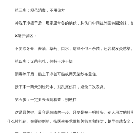
第三步：规范消毒，不用偏方
冲洗干净擦干后，用家里常备的碘伏，从伤口中间往外圈转圈涂抹，范
❌避开误区：
不要涂牙膏、酱油、草药、口水，这些不但不杀菌，还容易发炎感染
第四步：无菌包扎，保持干净干燥
消毒晾干后，贴上干净创可贴或用无菌纱布盖住。
接下来一两天别碰污水、别乱抠伤口，避免二次发炎。
第五步：一定要去医院检查，别硬扛
这是最关键、最容易忽略的一步。只要是被不明针头、别人用过的针
什么针扎到、在哪碰到的。按医生要求做相关筛查和预防，越早去越安全，