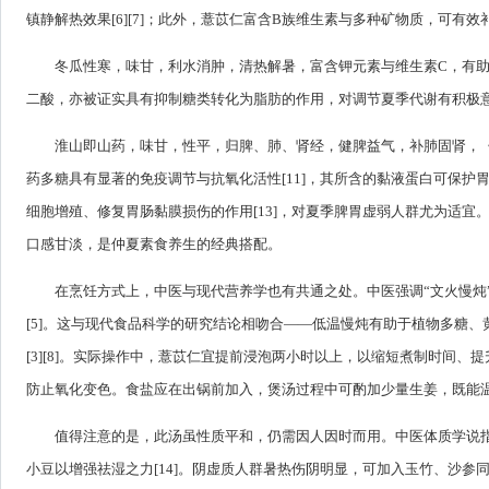
镇静解热效果[6][7]；此外，薏苡仁富含B族维生素与多种矿物质，可有
冬瓜性寒，味甘，利水消肿，清热解暑，富含钾元素与维生素C，有
二酸，亦被证实具有抑制糖类转化为脂肪的作用，对调节夏季代谢有积极意
淮山即山药，味甘，性平，归脾、肺、肾经，健脾益气，补肺固肾，《神
药多糖具有显著的免疫调节与抗氧化活性[11]，其所含的黏液蛋白可保护胃肠黏
细胞增殖、修复胃肠黏膜损伤的作用[13]，对夏季脾胃虚弱人群尤为适
口感甘淡，是仲夏素食养生的经典搭配。
在烹饪方式上，中医与现代营养学也有共通之处。中医强调“文火慢炖
[5]。这与现代食品科学的研究结论相吻合——低温慢炖有助于植物多糖
[3][8]。实际操作中，薏苡仁宜提前浸泡两小时以上，以缩短煮制时间、
防止氧化变色。食盐应在出锅前加入，煲汤过程中可酌加少量生姜，既能
值得注意的是，此汤虽性质平和，仍需因人因时而用。中医体质学说
小豆以增强祛湿之力[14]。阴虚质人群暑热伤阴明显，可加入玉竹、沙