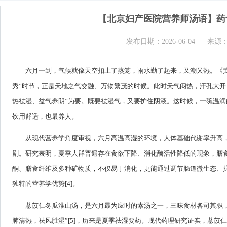
【北京妇产医院营养师汤语】药
发布日期：2026-06-04
来源
六月一到，气候就像天空扣上了蒸笼，雨水勤了起来，又潮又热。《黄帝
秀”时节，正是天地之气交融、万物繁茂的时候。此时天气闷热，汗孔大开
热祛湿、益气养阴”为要。既要祛湿气，又要护住阴液。这时候，一碗温
饮用舒适，也最养人。
从现代营养学角度审视，六月高温高湿的环境，人体基础代谢率升高
剧。研究表明，夏季人群普遍存在食欲下降、消化酶活性降低的现象，膳食
酮、膳食纤维及多种矿物质，不仅易于消化，更能通过调节肠道微生态、抗
独特的营养学优势[4]。
薏苡仁冬瓜淮山汤，是六月最为应时的素汤之一，三味食材各司其职
肺清热，祛风胜湿”[5]，历来是夏季祛湿要药。现代药理研究证实，薏苡仁