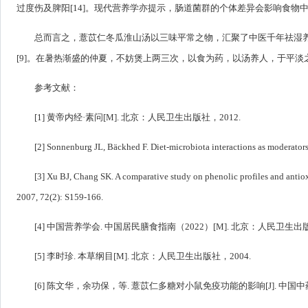
过度伤及脾阳[14]。现代营养学亦提示，肠道菌群的个体差异会影响食物
总而言之，薏苡仁冬瓜淮山汤以三味平常之物，汇聚了中医千年祛湿养
[9]。在暑热渐盛的仲夏，不妨煲上两三次，以食为药，以汤养人，于平淡
参考文献：
[1] 黄帝内经·素问[M]. 北京：人民卫生出版社，2012.
[2] Sonnenburg JL, Bäckhed F. Diet-microbiota interactions as moderator
[3] Xu BJ, Chang SK. A comparative study on phenolic profiles and antioxi
2007, 72(2): S159-166.
[4] 中国营养学会. 中国居民膳食指南（2022）[M]. 北京：人民卫生出版
[5] 李时珍. 本草纲目[M]. 北京：人民卫生出版社，2004.
[6] 陈文华，余功保，等. 薏苡仁多糖对小鼠免疫功能的影响[J]. 中国中药杂志，