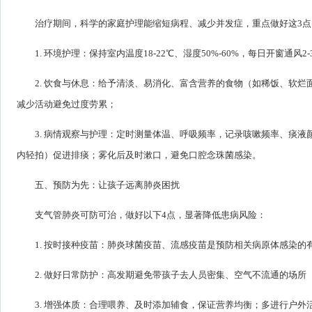
治疗期间，科学的家庭护理能缩短病程、减少并发症，重点做好这3点
1. 环境护理：保持室内温度18-22℃、湿度50%-60%，每日开窗通
2. 饮食与休息：给予清淡、易消化、富含营养的食物（如稀饭、软
减少活动避免过度劳累；
3. 病情观察与护理：定时测量体温、呼吸频率，记录咳嗽频率、痰
内轻拍）促进排痰；雾化后及时漱口，避免口腔念珠菌感染。
五、预防为先：让孩子远离肺炎困扰
支气管肺炎可防可治，做好以下4点，显著降低患病风险：
1. 按时接种疫苗：肺炎球菌疫苗、流感疫苗是预防相关病原体感染
2. 做好日常防护：高发期避免带孩子去人员密集、空气不流通的场
3. 增强体质：合理喂养、及时添加辅食，保证营养均衡；多进行户外