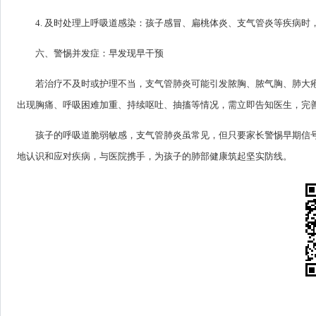
4. 及时处理上呼吸道感染：孩子感冒、扁桃体炎、支气管炎等疾病
六、警惕并发症：早发现早干预
若治疗不及时或护理不当，支气管肺炎可能引发脓胸、脓气胸、肺大
出现胸痛、呼吸困难加重、持续呕吐、抽搐等情况，需立即告知医生，完
孩子的呼吸道脆弱敏感，支气管肺炎虽常见，但只要家长警惕早期信
地认识和应对疾病，与医院携手，为孩子的肺部健康筑起坚实防线。