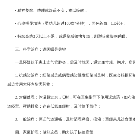
• 精神萎靡、嗜睡或烦躁不安，难以唤醒；
• 心率明显加快（婴幼儿超过160次/分钟），面色苍白、出冷汗；
• 持续高烧3天以上不退，或退烧后很快复燃，剧烈咳嗽影响睡眠。
三、科学治疗：遵医嘱是关键
一旦怀疑孩子患上支气管肺炎，需及时就医，通过血常规、胸片、病
1. 抗感染治疗：细菌感染或病毒感染继发细菌感染时，医生会根据
感染常用大环内酯类药物；
2. 对症处理：体温超过38.5℃时，可在医生指导下使用退烧药（
道痉挛、帮助排痰；存在低氧血症时，及时给予氧疗；
3. 一般治疗：保证气道通畅，及时清理鼻痂、痰液；重症患儿进食
四、家庭护理：做好这些，助力孩子快速康复