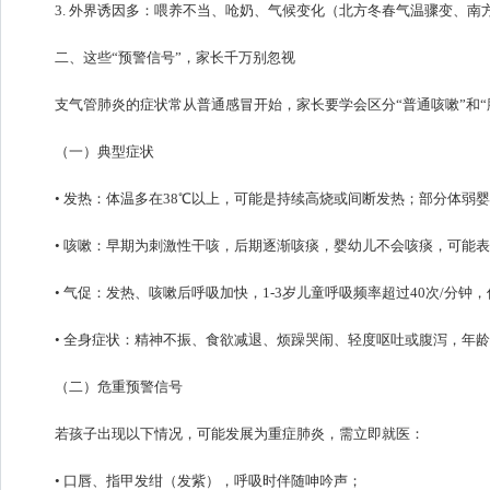
3. 外界诱因多：喂养不当、呛奶、气候变化（北方冬春气温骤变、
二、这些“预警信号”，家长千万别忽视
支气管肺炎的症状常从普通感冒开始，家长要学会区分“普通咳嗽”和“
（一）典型症状
• 发热：体温多在38℃以上，可能是持续高烧或间断发热；部分体弱婴
• 咳嗽：早期为刺激性干咳，后期逐渐咳痰，婴幼儿不会咳痰，可能
• 气促：发热、咳嗽后呼吸加快，1-3岁儿童呼吸频率超过40次/分
• 全身症状：精神不振、食欲减退、烦躁哭闹、轻度呕吐或腹泻，年
（二）危重预警信号
若孩子出现以下情况，可能发展为重症肺炎，需立即就医：
• 口唇、指甲发绀（发紫），呼吸时伴随呻吟声；