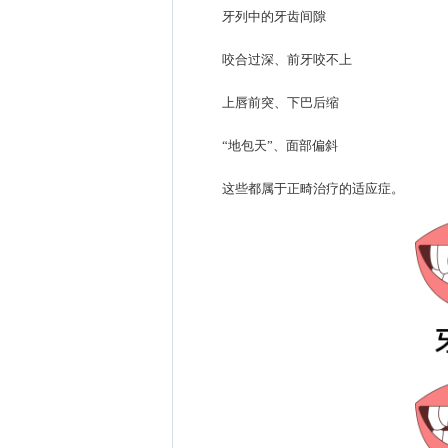
牙列中的牙齿间隙
咬合过深、前牙咬不上
上唇前突、下巴后缩
“地包天”、面部偏斜
这些都属于正畸治疗的适应症。