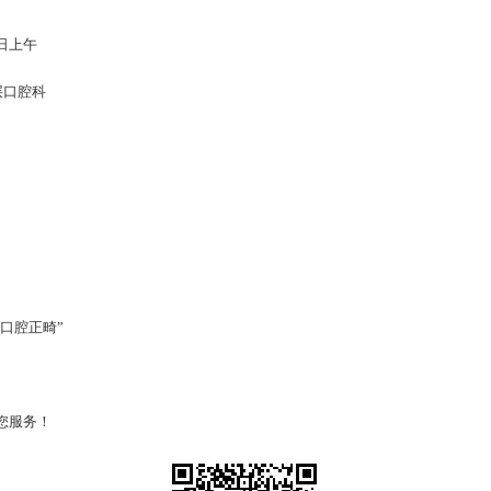
日上午
层口腔科
 口腔正畸”
您服务！