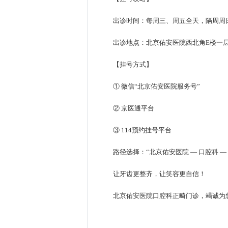
出诊时间：每周三、周五全天，隔周周
出诊地点：北京佑安医院西北角E楼一
【挂号方式】
① 微信“北京佑安医院服务号”
② 京医通平台
③ 114预约挂号平台
路径选择：“北京佑安医院 — 口腔科 —
让牙齿更整齐，让笑容更自信！
北京佑安医院口腔科正畸门诊，竭诚为