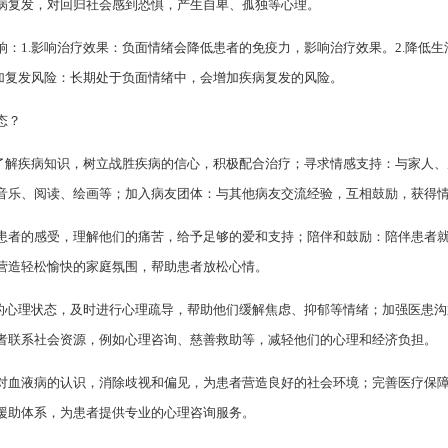
病复发，对回归社会感到恐惧，产生自卑、孤独等心理。
：1.影响治疗效果：负面情绪会降低患者的免疫力，影响治疗效果。2.降低
增加复发风险：长期处于负面情绪中，会增加疾病复发的风险。
态？
：了解疾病知识，树立战胜疾病的信心，积极配合治疗；寻求情感支持：与家人
音乐、阅读、绘画等；加入病友团体：与其他病友交流经验，互相鼓励，获得
倾听患者的感受，理解他们的痛苦，给予足够的爱和支持；陪伴和鼓励：陪伴患者
营造轻松愉快的家庭氛围，帮助患者放松心情。
者的心理状态，及时进行心理疏导，帮助他们缓解焦虑、抑郁等情绪；加强医患
者联系社会资源，例如心理咨询、慈善救助等，减轻他们的心理和经济负担。
公众对血液病的认识，消除歧视和偏见，为患者营造良好的社会环境；完善医疗保
援助体系，为患者提供专业的心理咨询服务。