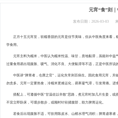
元宵“食”刻
发布日期：2026-03-03
正月十五元宵至，软糯香甜的元宵是佳节美味，但从中医角度来看，
学食用。
元宵主料为糯米，中医认为糯米性温、味甘，质地黏滞，虽能补中益
过量食用易出现腹胀、嗳气、消化不良、大便黏滞等不适，正是中医所说的
中医讲“脾胃者，仓廪之官”，运化失常则百病生。因此食用元宵，关
勿贪多。元宵一定要热食，冷糯米更难运化，易寒凝气滞，引发胃痛。进
搭配上，可遵循中医“甘温佐以辛散”思路，煮元宵时加几片生姜，或
不宜立即卧床，可缓步散步，或顺时针轻揉腹部，助力脾胃运化。
若食后出现腹胀不适，可饮用陈皮水、山楂水理气消积；脾胃虚寒者