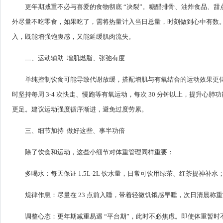
更年期减重不必与喜爱的食物彻底 “决裂”。糖醋排骨、油炸食品、
外尽量不吃零食，如果吃了，需将热量计入当日总量，时刻做到心中有数
入，既能增强饱腹感，又能延缓肌肉流失。
二、运动辅助 增肌燃脂、张弛有度
单纯控制饮食可能导致代谢放缓，搭配增肌与有氧结合的运动效果更佳
时坚持每周 3-4 次快走、慢跑等有氧运动，每次 30 分钟以上，提升
更足。建议运动强度循序渐进，避免过度劳累。
三、细节加持 做好这些、事半功倍
除了饮食和运动，这些小细节对体重管理同样重要：
多喝水：每天保证 1.5L-2L 饮水量，日常可饮用绿茶、红茶提神补水
规律作息：尽量在 23 点前入睡，带着轻微饥饿感早睡，次日清晨
调整心态：更年期减重易遇 “平台期”，此时不必焦虑。即使体重暂时