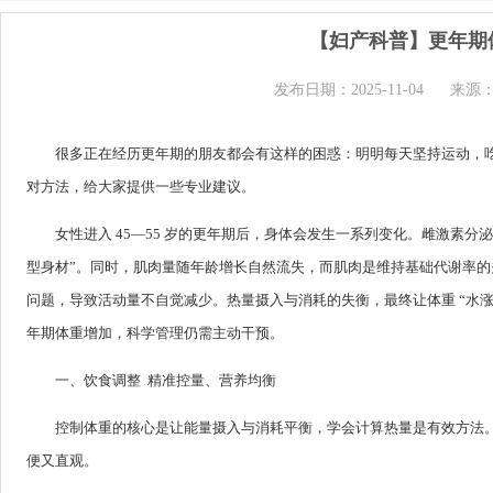
【妇产科普】更年期
发布日期：2025-11-04
来源
很多正在经历更年期的朋友都会有这样的困惑：明明每天坚持运动，
对方法，给大家提供一些专业建议。
女性进入 45—55 岁的更年期后，身体会发生一系列变化。雌激素
型身材”。同时，肌肉量随年龄增长自然流失，而肌肉是维持基础代谢率
问题，导致活动量不自觉减少。热量摄入与消耗的失衡，最终让体重 “水
年期体重增加，科学管理仍需主动干预。
一、饮食调整 精准控量、营养均衡
控制体重的核心是让能量摄入与消耗平衡，学会计算热量是有效方法。推
便又直观。