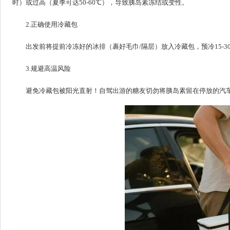
时）或过高（夏季可达50-60℃），导致胰岛素冻结或变性。
2.正确使用冷藏包
出发前将提前冷冻好的冰排（裹好毛巾/隔层）放入冷藏包，预冷15-
3.规避高温风险
避免冷藏包被阳光直射！自驾出游的糖友切勿将胰岛素留在停放的汽