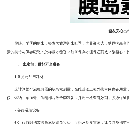
糖友安心出
伴随开学季的到来，银发族旅游迎来旺季，世界那么大，糖尿病患者
素的携带与保存犯愁：怎样带才稳妥？如何保存才能保证药效？别担心！
一、 出发前：做好万全准备
1.备足药品与耗材
先计算整个旅程所需的胰岛素剂量，在此基础上额外携带两倍备用量
仪、试纸、采血针、酒精棉片等全套装备，并逐一检查有效期，务必保证
2.备好温控设备
外出旅行时携带胰岛素应避免过冷、过热及反复震荡，建议随身携带一