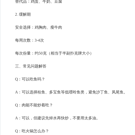
替代品：鸡蛋、牛奶、豆腐
2. 缓解期
安全选择：鸡胸肉、瘦牛肉
每周次数：3-4次
每次份量：约50克（相当于半副扑克牌大小）
三、常见问题解答
Q：可以吃鱼吗？
A：可以选择桂鱼、多宝鱼等低嘌呤鱼类，避免沙丁鱼、凤尾鱼。
Q：肉能不能炒着吃？
A：可以，但建议先焯水再快炒，不要用太多油。
Q：吃火锅怎么办？