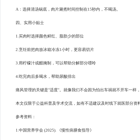
A：选择清汤锅底，肉片涮煮时间控制在15秒内，不喝汤。
四、实用小贴士
1.买肉时选择颜色鲜红、脂肪少的部位
2.烹饪前把肉放冰箱冷冻1小时，更容易切片
3.用柠檬汁或醋腌制，可以帮助分解部分嘌呤
4.吃完肉后多喝水，帮助尿酸排出
痛风管理的关键是"适度"。就像我们不会因为怕出车祸就不开车一样
本文仅限于公益科普及学术交流，如有不适建议及时线下就医部分资
参考资料：
1.中国营养学会 (2025). 《慢性病膳食指导》