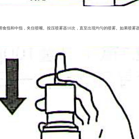
用食指和中指，夹住喷嘴。按压喷雾器10次，直至出现均匀的喷雾。如果喷雾