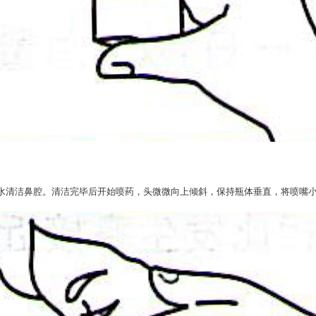
水清洁鼻腔。清洁完毕后开始喷药，头微微向上倾斜，保持瓶体垂直，将喷嘴