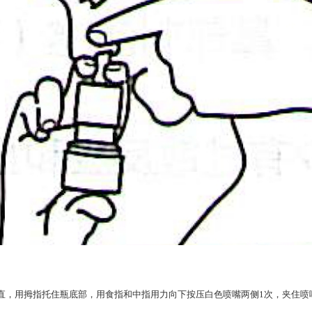
直，用拇指托住瓶底部，用食指和中指用力向下按压白色喷嘴两侧1次，夹住喷