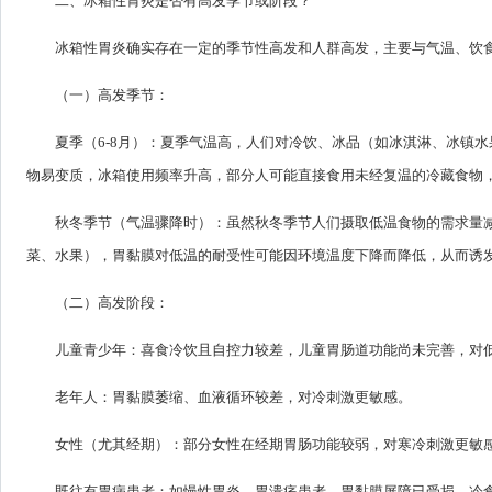
二、冰箱性胃炎是否有高发季节或阶段？
冰箱性胃炎确实存在一定的季节性高发和人群高发，主要与气温、饮
（一）高发季节：
夏季（6-8月）：夏季气温高，人们对冷饮、冰品（如冰淇淋、冰镇
物易变质，冰箱使用频率升高，部分人可能直接食用未经复温的冷藏食物
秋冬季节（气温骤降时）：虽然秋冬季节人们摄取低温食物的需求量
菜、水果），胃黏膜对低温的耐受性可能因环境温度下降而降低，从而诱
（二）高发阶段：
儿童青少年：喜食冷饮且自控力较差，儿童胃肠道功能尚未完善，对
老年人：胃黏膜萎缩、血液循环较差，对冷刺激更敏感。
女性（尤其经期）：部分女性在经期胃肠功能较弱，对寒冷刺激更敏
既往有胃病患者：如慢性胃炎、胃溃疡患者，胃黏膜屏障已受损，冷