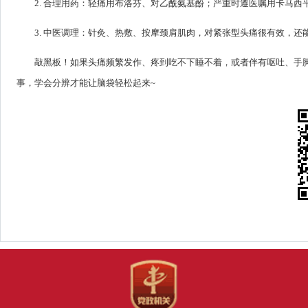
2. 合理用药：轻痛用布洛芬、对乙酰氨基酚；严重时遵医嘱用卡马西
3. 中医调理：针灸、热敷、按摩颈肩肌肉，对紧张型头痛很有效，还
敲黑板！如果头痛频繁发作、疼到吃不下睡不着，或者伴有呕吐、手
事，学会分辨才能让脑袋轻松起来~