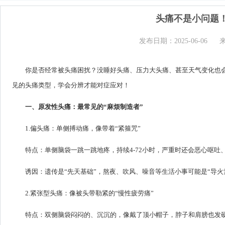
头痛不是小问题
发布日期：2025-06-06
你是否经常被头痛困扰？没睡好头痛、压力大头痛、甚至天气变化也会
见的头痛类型，学会分辨才能对症应对！
一、原发性头痛：最常见的“麻烦制造者”
1.偏头痛：单侧搏动痛，像带着“紧箍咒”
特点：单侧脑袋一跳一跳地疼，持续4-72小时，严重时还会恶心呕吐
诱因：遗传是“先天基础”，熬夜、吹风、噪音等生活小事可能是“导火
2.紧张型头痛：像被头带勒紧的“慢性疲劳痛”
特点：双侧脑袋闷闷的、沉沉的，像戴了顶小帽子，脖子和肩膀也发