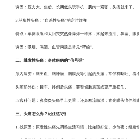
诱因：压力大、焦虑、长期低头玩手机，肌肉一紧张，头痛就来了。
3.丛集性头痛：“自杀性头痛”的定时炸弹
特点：单侧眼眶和太阳穴突然像爆炸一样疼，疼起来流泪、鼻塞、眼皮
诱因：吸烟、喝酒、血管问题是常见“帮凶”。
二、继发性头痛：身体疾病的“信号弹”
颅内病变：脑出血、脑肿瘤、脑膜炎等引起的头痛，常伴有呕吐、看
头颈部外伤：撞车、摔倒后头痛，要警惕脑震荡或更严重损伤。
五官科问题：鼻窦炎头痛早上更重，还鼻塞流脓涕；青光眼头痛伴着眼
三、头痛怎么办？记住这3招
1. 找原因：原发性头痛先调整生活习惯，比如睡好觉、少熬夜；继