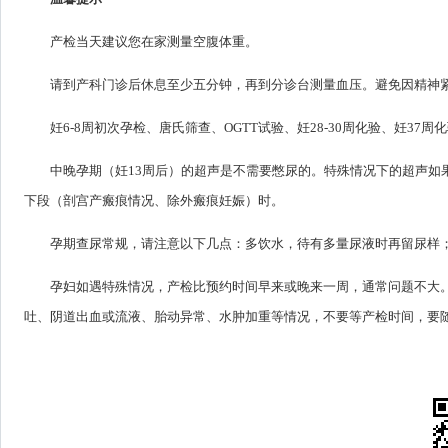
产检当天建议您在家测量空腹体重。
请到产科门诊后休息至少五分钟，再到分诊台测量血压。避免因精神
妊6-8周初次孕检、唐氏筛查、OGTT试验、妊28-30周化验、妊3
中晚孕期（妊13周后）的超声是不需要憋尿的。特殊情况下的超声如
下段（剖宫产瘢痕情况、除外瘢痕妊娠）时。
孕期查尿常规，请注意以下几点：多饮水，待有多量尿液时再留尿样
孕妇如遇特殊情况，产检比预约时间早来或晚来一周，通常问题不大
吐、阴道出血或流液、胎动异常、水肿加重等情况，不要等产检时间，要