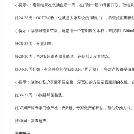
小提示2：唐筛结果在您抽血后一周，在门诊一层38号窗口取。取结
妊24-28周：OGTT试验（也就是大家常说的“糖耐”），筛查妊娠期糖
小提示：做糖耐需要空腹，请您用一个有刻度的水杯，来院前用300m
妊28-32周：骨盆测量。
妊28-30周：再次B超筛查胎儿畸形、评估胎儿发育情况。
妊34-36周开始（有合并症的孕妇妊32-34周开始）：每次产检都要做
小提示：做胎心监护尽量不要空腹，穿宽松的方便暴露腹部的衣服。
妊35-37周：B族链球菌检测。
妊37周产科专家门诊产检：做B超、专家做产前评估，预估分娩方式
妊40周：复查超声。
温馨提示